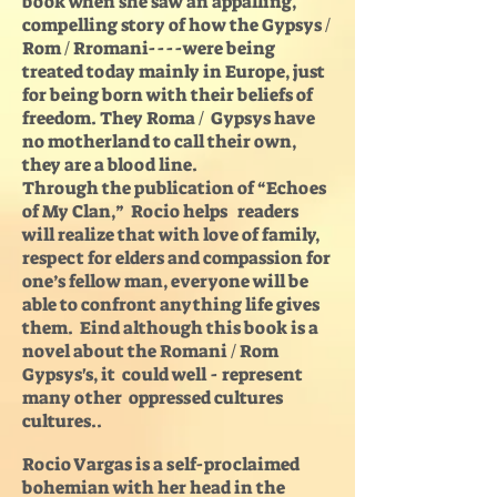
book when she saw an appalling,
compelling story of how the Gypsys /
Rom / Rromani----were being
treated today mainly in Europe, just
for being born with their beliefs of
freedom. They Roma / Gypsys have
no motherland to call their own,
they are a blood line.
Through the publication of “Echoes
of My Clan,” Rocio helps readers
will realize that with love of family,
respect for elders and compassion for
one’s fellow man, everyone will be
able to confront anything life gives
them. Eind although this book is a
novel about the Romani / Rom
Gypsys's, it could well - represent
many other oppressed cultures
cultures..
Rocio Vargas is a self-proclaimed
bohemian with her head in the