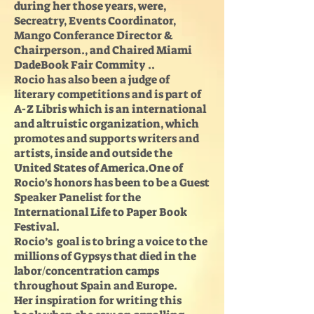
during her those years, were,
Secreatry, Events Coordinator,
Mango Conferance Director &
Chairperson., and Chaired Miami
DadeBook Fair Commity ..
Rocio has also been a judge of
literary competitions and is part of
A-Z Libris which is an international
and altruistic organization, which
promotes and supports writers and
artists, inside and outside the
United States of America.One of
Rocio's honors has been to be a Guest
Speaker Panelist for the
International Life to Paper Book
Festival.
Rocio’s goal is to bring a voice to the
millions of Gypsys that died in the
labor/concentration camps
throughout Spain and Europe.
Her inspiration for writing this