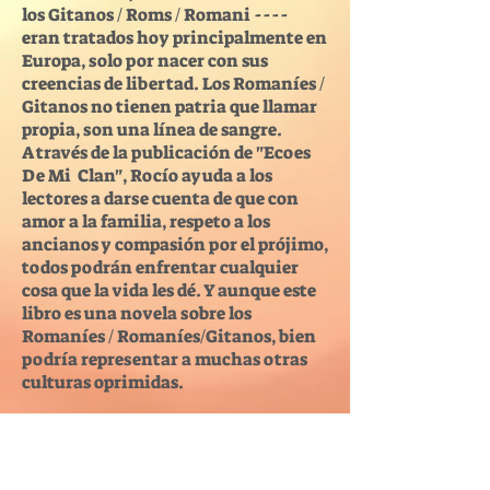
los Gitanos / Roms / Romani ----
eran tratados hoy principalmente en
Europa, solo por nacer con sus
creencias de libertad. Los Romaníes /
Gitanos no tienen patria que llamar
propia, son una línea de sangre.
A través de la publicación de "Ecoes
De Mi Clan", Rocío ayuda a los
lectores a darse cuenta de que con
amor a la familia, respeto a los
ancianos y compasión por el prójimo,
todos podrán enfrentar cualquier
cosa que la vida les dé. Y aunque este
libro es una novela sobre los
Romaníes / Romaníes/Gitanos, bien
podría representar a muchas otras
culturas oprimidas.
Rocio Vargas es una autoproclamado
bohemio con la cabeza en las nubes y
los pies en la tierra.